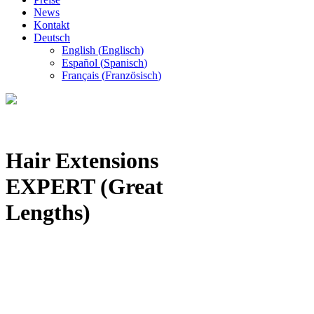
News
Kontakt
Deutsch
English
(
Englisch
)
Español
(
Spanisch
)
Français
(
Französisch
)
Hair Extensions
EXPERT (Great
Lengths)