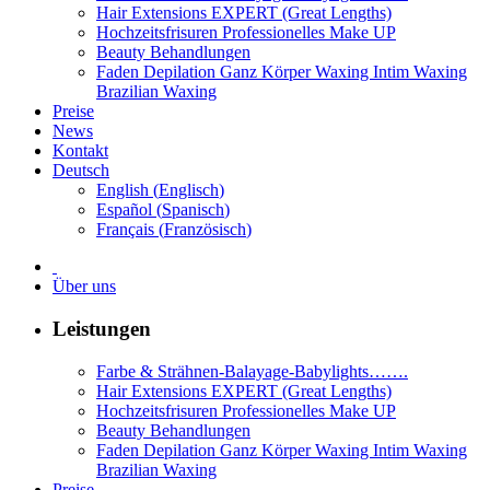
Hair Extensions EXPERT (Great Lengths)
Hochzeitsfrisuren Professionelles Make UP
Beauty Behandlungen
Faden Depilation Ganz Körper Waxing Intim Waxing
Brazilian Waxing
Preise
News
Kontakt
Deutsch
English
(
Englisch
)
Español
(
Spanisch
)
Français
(
Französisch
)
Über uns
Leistungen
Farbe & Strähnen-Balayage-Babylights…….
Hair Extensions EXPERT (Great Lengths)
Hochzeitsfrisuren Professionelles Make UP
Beauty Behandlungen
Faden Depilation Ganz Körper Waxing Intim Waxing
Brazilian Waxing
Preise